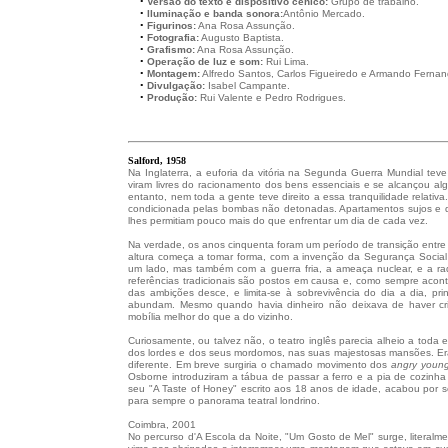
•••
•
Versão do texto e dispositivo cénico:
Grupo de trabalho.
•••
•
Iluminação e banda sonora:
Antônio Mercado.
•••
•
Figurinos:
Ana Rosa Assunção.
•••
•
Fotografia:
Augusto Baptista.
•••
•
Grafismo:
Ana Rosa Assunção.
•••
•
Operação de luz e som:
Rui Lima.
•••
•
Montagem:
Alfredo Santos, Carlos Figueiredo e Armando Fernan
•••
•
Divulgação:
Isabel Campante.
•••
•
Produção:
Rui Valente e Pedro Rodrigues.
Salford, 1958
Na Inglaterra, a euforia da vitória na Segunda Guerra Mundial te
viram livres do racionamento dos bens essenciais e se alcançou a
entanto, nem toda a gente teve direito a essa tranquilidade relati
condicionada pelas bombas não detonadas. Apartamentos sujos e d
lhes permitiam pouco mais do que enfrentar um dia de cada vez.
Na verdade, os anos cinquenta foram um período de transição entre
altura começa a tomar forma, com a invenção da Segurança Social 
um lado, mas também com a guerra fria, a ameaça nuclear, e a radi
referências tradicionais são postos em causa e, como sempre acon
das ambições desce, e limita-se à sobrevivência do dia a dia, p
abundam. Mesmo quando havia dinheiro não deixava de haver cri
mobília melhor do que a do vizinho.
Curiosamente, ou talvez não, o teatro inglês parecia alheio a toda 
dos lordes e dos seus mordomos, nas suas majestosas mansões. Er
diferente. Em breve surgiria o chamado movimento dos
angry youn
Osborne introduziram a tábua de passar a ferro e a pia de cozinha
seu "A Taste of Honey" escrito aos 18 anos de idade, acabou por se
para sempre o panorama teatral londrino.
Coimbra, 2001
No percurso d'A Escola da Noite, "Um Gosto de Mel" surge, literal