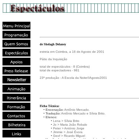
de Shelagh Delaney
estreia em Coimbra, a 16 de Agosto de 2001
Pátio da Inquisição
total de espectáculos - 8 (Coimbra)
total de espectadores - 981
23ª produção - A Escola da Noite©Agosto2001
Ficha Técnica:
•••
•
Encenação:
Antônio Mercado.
•••
•
Tradução:
Antônio Mercado e Sílvia Brito.
•••
•
Elenco:
•••••••••
•
Lena > Sílvia Brito
•••••••••
•
Jo > Maria João Robalo
•••••••••
•
Peter > António Jorge
•••••••••
•
Jimmie > José Évora
•••••••••
•
Geof > Ricardo Miguel