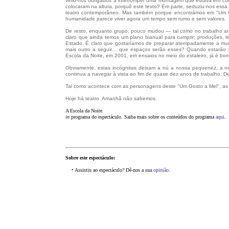
vimo-nos obrigados a interromper uma montagem que estava em curso e
colocaram na altura, porquê este texto? Em parte, seduziu-nos essa 
teatro contemporâneo. Mas também porque encontrámos em "Um Gos
humanidade parece viver agora um tempo sem rumo e sem valores.
De resto, enquanto grupo, pouco mudou — tal como no trabalho an
claro que ainda temos um plano bianual para cumprir: produções, i
Estado. É claro que gostaríamos de preparar atempadamente a mu
mais outro a seguir… que espaços serão esses? Quando estarão 
Escola da Noite, em 2001, em ensaios no meio do estaleiro, já é bom
Obviamente, estas incógnitas deixam a nú a nossa pequenez, a nos
continua a navegar à vista ao fim de quase dez anos de trabalho. 
Tal como acontece com as personagens deste "Um Gosto a Mel", as c
Hoje há teatro. Amanhã não sabemos.
A Escola da Noite
in
programa do espectáculo. Saiba mais sobre os conteúdos do programa
aqui
.
Sobre este espectáculo:
•••
• Assistiu ao espectáculo? Dê-nos a sua
opinião
.